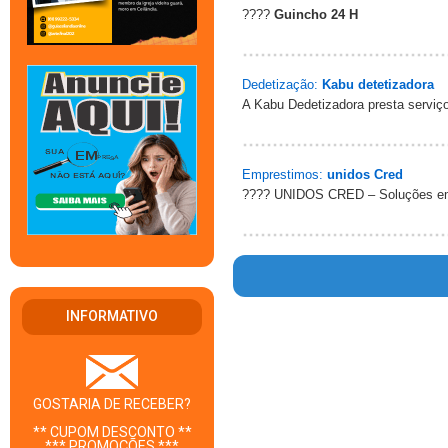
????
Guincho 24 H
Dedetização:
Kabu detetizadora
A Kabu Dedetizadora presta serviço
Emprestimos:
unidos Cred
???? UNIDOS CRED – Soluções em
INFORMATIVO
Warn
/ho
GOSTARIA DE RECEBER?
** CUPOM DESCONTO **
*** PROMOÇÕES ***