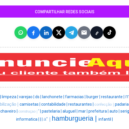
COMPARTILHAR REDES SOCIAIS
m
|
limpeza |
varejao |
ds |
lanchonete |
farmacias |
burger |
restaurante |
ilização |
camisetas |
contabilidade |
restaurantes |
padaria
confecção |
|
chaveiro |
' |
pastelaria |
aluguel |
mar |
prefeitura |
auto |
serig
construçao |
hamburgueria |
a" |
informatica |
|
|
infantil |