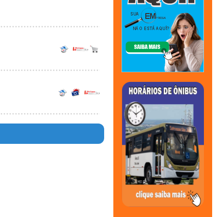
en in
e
344