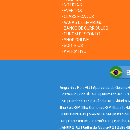
• NOTÍCIAS
• EVENTOS
• CLASSIFICADOS
• VAGAS DE EMPREGO
• BANCO DE CURRÍCULOS
• CUPOM DESCONTO
• SHOP ONLINE
• SORTEIOS
• APLICATIVO
Angra dos Reis-RJ
|
Aparecida de Goiânia
Vista-RR
|
BRASÍLIA-DF
|
Brumado-BA
|
Ca
SP
|
Cardoso-SP
|
Ceilândia-DF
|
Cláudio-
Ilha Bela-SP
|
Ilha Comprida-SP
|
Itabirito-
|
Luís Correia-PI
|
MANAUS-AM
|
Matão-SP
SP
|
Paracatu-MG
|
Parnaíba-PI
|
Peruíbe-
JANEIRO-RJ
|
Rolim de Moura-RO
|
Salto-S