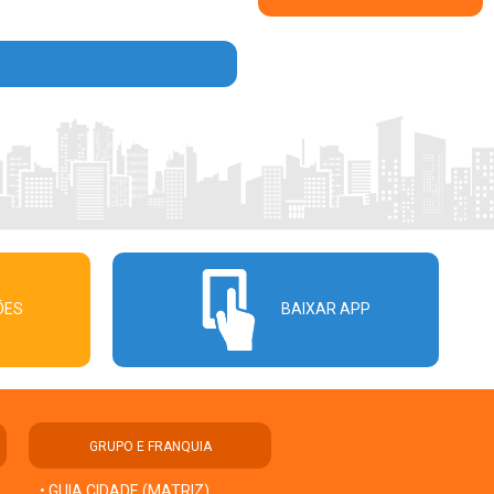
ÕES
BAIXAR APP
GRUPO E FRANQUIA
• GUIA CIDADE (MATRIZ)