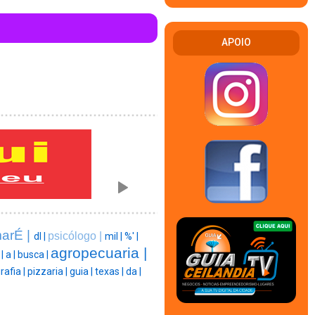
APOIO
arÉ |
psicólogo |
dl |
mil |
%' |
agropecuaria |
 |
a |
busca |
rafia |
pizzaria |
guia |
texas |
da |