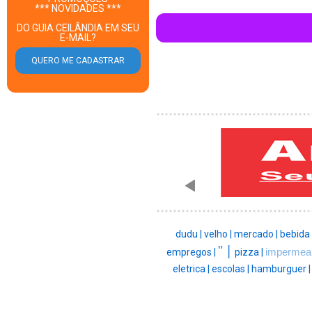
*** NOVIDADES ***
DO GUIA CEILÂNDIA EM SEU
E-MAIL?
dudu |
velho |
mercado |
bebida 
" |
empregos |
pizza |
impermeab
eletrica |
escolas |
hamburguer 