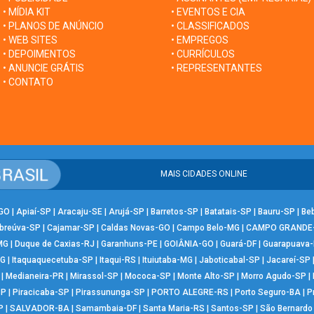
• MÍDIA KIT
• EVENTOS E CIA
• PLANOS DE ANÚNCIO
• CLASSIFICADOS
• WEB SITES
• EMPREGOS
• DEPOIMENTOS
• CURRÍCULOS
• ANUNCIE GRÁTIS
• REPRESENTANTES
• CONTATO
MAIS CIDADES ONLINE
-GO
|
Apiaí-SP
|
Aracaju-SE
|
Arujá-SP
|
Barretos-SP
|
Batatais-SP
|
Bauru-SP
|
Be
breúva-SP
|
Cajamar-SP
|
Caldas Novas-GO
|
Campo Belo-MG
|
CAMPO GRANDE
MG
|
Duque de Caxias-RJ
|
Garanhuns-PE
|
GOIÂNIA-GO
|
Guará-DF
|
Guarapuava
MG
|
Itaquaquecetuba-SP
|
Itaqui-RS
|
Ituiutaba-MG
|
Jaboticabal-SP
|
Jacareí-SP
|
Medianeira-PR
|
Mirassol-SP
|
Mococa-SP
|
Monte Alto-SP
|
Morro Agudo-SP
|
SP
|
Piracicaba-SP
|
Pirassununga-SP
|
PORTO ALEGRE-RS
|
Porto Seguro-BA
|
P
P
|
SALVADOR-BA
|
Samambaia-DF
|
Santa Maria-RS
|
Santos-SP
|
São Bernard