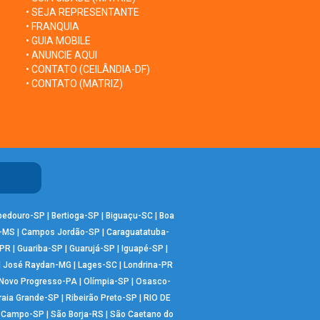
• SEJA REPRESENTANTE
• FRANQUIA
• GUIA MOBILE
• ANUNCIE AQUI
• CONTATO (CEILÂNDIA-DF)
• CONTATO (MATRIZ)
bedouro-SP
|
Bertioga-SP
|
Biguaçu-SC
|
Boa
-MS
|
Campos Jordão-SP
|
Caraguatatuba-
-PR
|
Guariba-SP
|
Guarujá-SP
|
Iguapé-SP
|
|
José Raydan-MG
|
Lages-SC
|
Londrina-PR
Novo Progresso-PA
|
Olímpia-SP
|
Osasco-
raia Grande-SP
|
Ribeirão Preto-SP
|
RIO DE
o Campo-SP
|
São Borja-RS
|
São Caetano do