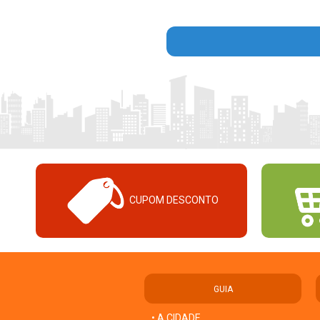
CUPOM DESCONTO
GUIA
• A CIDADE