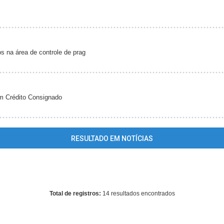
s na área de controle de prag
 Crédito Consignado
RESULTADO EM NOTÍCIAS
ing
: mysql_fetch_array() expects parameter 1 to be resource, array giv
me/guiaceilandiaonline/www/conteudo_resultado_busca.php
on lin
Total de registros:
14 resultados encontrados