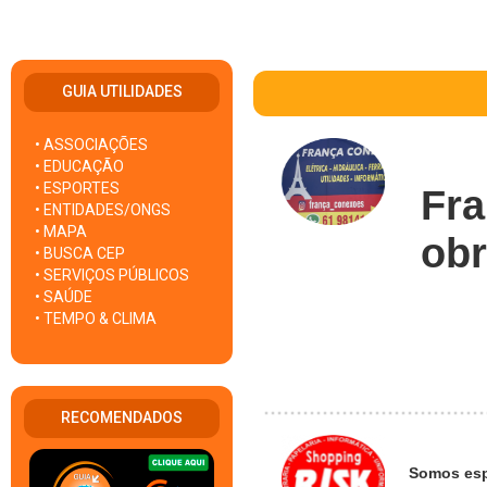
GUIA UTILIDADES
• ASSOCIAÇÕES
• EDUCAÇÃO
• ESPORTES
Fra
• ENTIDADES/ONGS
• MAPA
obr
• BUSCA CEP
• SERVIÇOS PÚBLICOS
• SAÚDE
• TEMPO & CLIMA
RECOMENDADOS
Somos esp