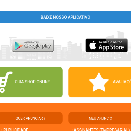
BAIXE NOSSO APLICATIVO
GUIA SHOP ONLINE
AVALIAÇ
QUER ANUNCIAR ?
MEU ANÚNCIO
• PUBLICIDADE
• ASSINANTES (EMPRESARIAL)