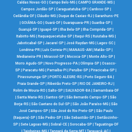
Caldas Novas-GO
|
Campo Belo-MG
|
CAMPO GRANDE-MS
|
Campos Jordão-SP
|
Caraguatatuba-SP
|
Cardoso-SP
|
Ceilândia-DF
|
Cláudio-MG
|
Duque de Caxias-RJ
|
Garanhuns-PE
|
GOIÂNIA-GO
|
Guará-DF
|
Guarapuava-PR
|
Guariba-SP
|
Guarujá-SP
|
Iguapé-SP
|
Ilha Bela-SP
|
Ilha Comprida-SP
|
Itabirito-MG
|
Itaquaquecetuba-SP
|
Itaqui-RS
|
Ituiutaba-MG
|
Jaboticabal-SP
|
Jacareí-SP
|
José Raydan-MG
|
Lages-SC
|
Londrina-PR
|
Luís Correia-PI
|
MANAUS-AM
|
Matão-SP
|
Medianeira-PR
|
Mirassol-SP
|
Mococa-SP
|
Monte Alto-SP
|
Morro Agudo-SP
|
Novo Progresso-PA
|
Olímpia-SP
|
Osasco-
SP
|
Paracatu-MG
|
Parnaíba-PI
|
Peruíbe-SP
|
Piracicaba-SP
|
Pirassununga-SP
|
PORTO ALEGRE-RS
|
Porto Seguro-BA
|
Praia Grande-SP
|
Ribeirão Preto-SP
|
RIO DE JANEIRO-RJ
|
Rolim de Moura-RO
|
Salto-SP
|
SALVADOR-BA
|
Samambaia-DF
|
Santa Maria-RS
|
Santos-SP
|
São Bernardo Campo-SP
|
São
Borja-RS
|
São Caetano do Sul-SP
|
São João Paraíso-MG
|
São
José Campos-SP
|
São José do Rio Preto-SP
|
São Paulo
(Itaquera)-SP
|
São Pedro-SP
|
São Sebastião-SP
|
Sertãozinho-
SP
|
Sete Lagoas-MG
|
Sobral-CE
|
Sorocaba-SP
|
Taguatinga-DF
|
Taiobeiras-MG
|
Tangará da Serra-MT
|
Tarauacá-AC
|