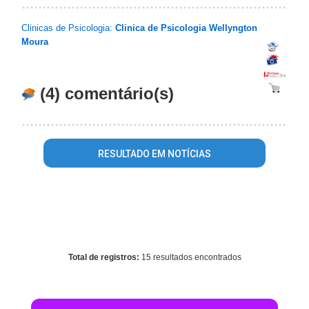
Clinicas de Psicologia:
Clinica de Psicologia Wellyngton
Moura
(4) comentário(s)
RESULTADO EM NOTÍCIAS
Warning
: mysql_fetch_array() expects parameter 1 to be
resource, array given in
/home/guiaceilandiaonline/www/conteudo_resultado_busca.ph
on line
344
Total de registros:
15 resultados encontrados