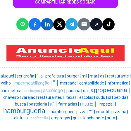
COMPARTILHAR REDES SOCIAIS
aluguel |
serigrafia |
' |
a |
prefeitura |
burger |
mil |
mar |
ds |
restaurante |
" |
velho |
impermeabilização |
mercado |
contabilidade |
informatica |
agropecuaria |
psicólogo |
camisetas |
padaria |
da |
construçao |
chaveiro |
varejao |
restaurantes |
|
texas |
escolas |
dudu |
dl |
bebida |
marÉ |
a" |
busca |
pastelaria |
farmacias |
limpeza |
|
hamburgueria |
hamburguer |
pizza |
%' |
infantil |
pizzaria |
eletrica |
empregos |
guia |
lanchonete |
auto |
confecção |