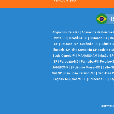
• APLICATIVO
Angra dos Reis-RJ
|
Aparecida de Goiânia
Vista-RR
|
BRASÍLIA-DF
|
Brumado-BA
|
Ca
SP
|
Cardoso-SP
|
Ceilândia-DF
|
Cláudio-
Ilha Bela-SP
|
Ilha Comprida-SP
|
Itabirito-
|
Luís Correia-PI
|
MANAUS-AM
|
Matão-SP
SP
|
Paracatu-MG
|
Parnaíba-PI
|
Peruíbe-
JANEIRO-RJ
|
Rolim de Moura-RO
|
Salto-S
Sul-SP
|
São João Paraíso-MG
|
São José 
Lagoas-MG
|
Sobral-CE
|
Sorocaba-SP
|
Ta
COPYRIGH