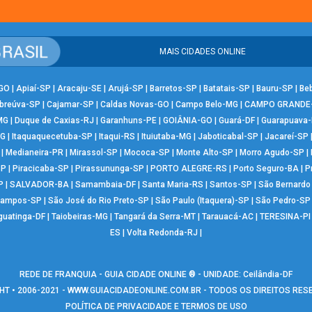
MAIS CIDADES ONLINE
-GO
|
Apiaí-SP
|
Aracaju-SE
|
Arujá-SP
|
Barretos-SP
|
Batatais-SP
|
Bauru-SP
|
Be
breúva-SP
|
Cajamar-SP
|
Caldas Novas-GO
|
Campo Belo-MG
|
CAMPO GRANDE
MG
|
Duque de Caxias-RJ
|
Garanhuns-PE
|
GOIÂNIA-GO
|
Guará-DF
|
Guarapuava
MG
|
Itaquaquecetuba-SP
|
Itaqui-RS
|
Ituiutaba-MG
|
Jaboticabal-SP
|
Jacareí-SP
|
Medianeira-PR
|
Mirassol-SP
|
Mococa-SP
|
Monte Alto-SP
|
Morro Agudo-SP
|
SP
|
Piracicaba-SP
|
Pirassununga-SP
|
PORTO ALEGRE-RS
|
Porto Seguro-BA
|
P
P
|
SALVADOR-BA
|
Samambaia-DF
|
Santa Maria-RS
|
Santos-SP
|
São Bernard
Campos-SP
|
São José do Rio Preto-SP
|
São Paulo (Itaquera)-SP
|
São Pedro-SP
guatinga-DF
|
Taiobeiras-MG
|
Tangará da Serra-MT
|
Tarauacá-AC
|
TERESINA-PI
ES
|
Volta Redonda-RJ
|
REDE DE FRANQUIA - GUIA CIDADE ONLINE ® - UNIDADE: Ceilândia-DF
T • 2006-2021 -
WWW.GUIACIDADEONLINE.COM.BR
- TODOS OS DIREITOS RE
POLÍTICA DE PRIVACIDADE E TERMOS DE USO