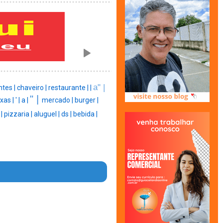
a" |
ntes |
chaveiro |
restaurante |
|
" |
xas |
' |
a |
mercado |
burger |
 |
pizzaria |
aluguel |
ds |
bebida |