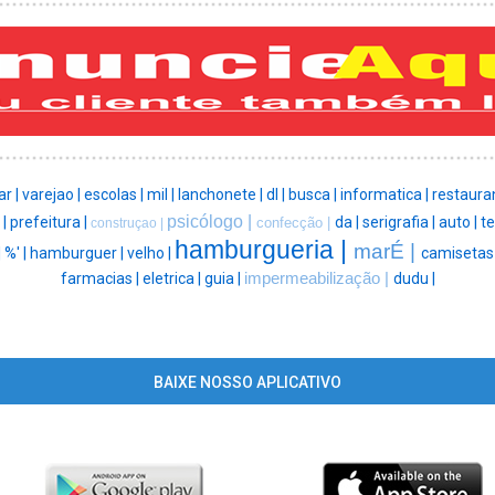
r |
varejao |
escolas |
mil |
lanchonete |
dl |
busca |
informatica |
restaura
psicólogo |
 |
prefeitura |
da |
serigrafia |
auto |
te
confecção |
construçao |
hamburgueria |
marÉ |
|
%' |
hamburguer |
velho |
camisetas
farmacias |
eletrica |
guia |
impermeabilização |
dudu |
BAIXE NOSSO APLICATIVO