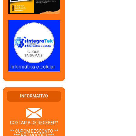
INFORMATIVO
GOSTARIA DE RECEBER?
** CUPOM DESCONTO **
*** PROMOÇÕES ***