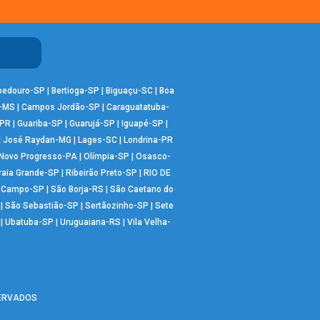
bedouro-SP
|
Bertioga-SP
|
Biguaçu-SC
|
Boa
-MS
|
Campos Jordão-SP
|
Caraguatatuba-
-PR
|
Guariba-SP
|
Guarujá-SP
|
Iguapé-SP
|
|
José Raydan-MG
|
Lages-SC
|
Londrina-PR
Novo Progresso-PA
|
Olímpia-SP
|
Osasco-
raia Grande-SP
|
Ribeirão Preto-SP
|
RIO DE
o Campo-SP
|
São Borja-RS
|
São Caetano do
|
São Sebastião-SP
|
Sertãozinho-SP
|
Sete
|
Ubatuba-SP
|
Uruguaiana-RS
|
Vila Velha-
SERVADOS