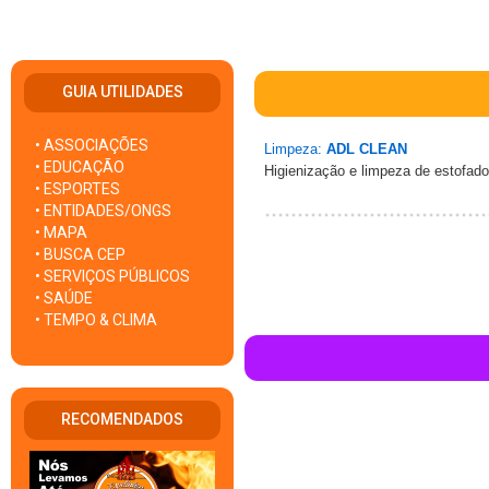
GUIA UTILIDADES
• ASSOCIAÇÕES
Limpeza:
ADL CLEAN
• EDUCAÇÃO
Higienização e limpeza de estofad
• ESPORTES
• ENTIDADES/ONGS
• MAPA
• BUSCA CEP
• SERVIÇOS PÚBLICOS
• SAÚDE
• TEMPO & CLIMA
RECOMENDADOS