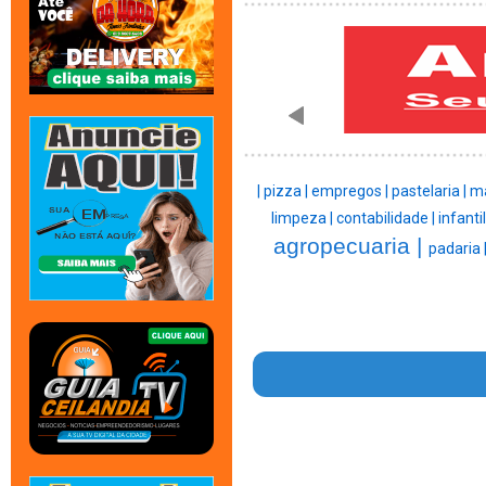
|
pizza |
empregos |
pastelaria |
ma
limpeza |
contabilidade |
infantil
agropecuaria |
padaria 