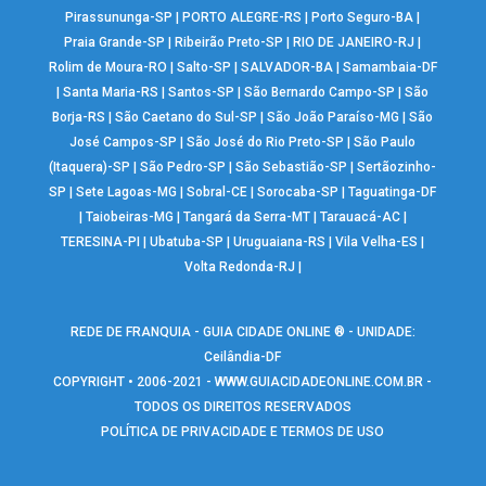
Pirassununga-SP
|
PORTO ALEGRE-RS
|
Porto Seguro-BA
|
Praia Grande-SP
|
Ribeirão Preto-SP
|
RIO DE JANEIRO-RJ
|
Rolim de Moura-RO
|
Salto-SP
|
SALVADOR-BA
|
Samambaia-DF
|
Santa Maria-RS
|
Santos-SP
|
São Bernardo Campo-SP
|
São
Borja-RS
|
São Caetano do Sul-SP
|
São João Paraíso-MG
|
São
José Campos-SP
|
São José do Rio Preto-SP
|
São Paulo
(Itaquera)-SP
|
São Pedro-SP
|
São Sebastião-SP
|
Sertãozinho-
SP
|
Sete Lagoas-MG
|
Sobral-CE
|
Sorocaba-SP
|
Taguatinga-DF
|
Taiobeiras-MG
|
Tangará da Serra-MT
|
Tarauacá-AC
|
TERESINA-PI
|
Ubatuba-SP
|
Uruguaiana-RS
|
Vila Velha-ES
|
Volta Redonda-RJ
|
REDE DE FRANQUIA - GUIA CIDADE ONLINE ® - UNIDADE:
Ceilândia-DF
COPYRIGHT • 2006-2021 -
WWW.GUIACIDADEONLINE.COM.BR
-
TODOS OS DIREITOS RESERVADOS
POLÍTICA DE PRIVACIDADE E TERMOS DE USO