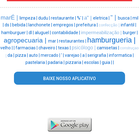
" |
marÉ |
a" |
limpeza |
dudu |
restaurante |
%' |
eletrica |
busca |
mil
|
ds |
bebida |
lanchonete |
empregos |
prefeitura |
infantil |
confecção |
hamburguer |
dl |
aluguel |
contabilidade |
impermeabilização |
burger |
hamburgueria |
agropecuaria |
mar |
restaurantes |
psicólogo |
velho |
|
farmacias |
chaveiro |
texas |
camisetas |
construçao
da |
pizza |
auto |
mercado |
' |
varejao |
a |
serigrafia |
informatica |
|
pastelaria |
padaria |
pizzaria |
escolas |
guia |
|
BAIXE NOSSO APLICATIVO