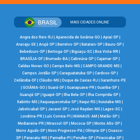
MAIS CIDADES ONLINE
Angra dos Reis-RJ
|
Aparecida de Goiânia-GO
|
Apiaí-SP
|
Aracaju-SE
|
Arujá-SP
|
Barretos-SP
|
Batatais-SP
|
Bauru-SP
|
Bebedouro-SP
|
Bertioga-SP
|
Biguaçu-SC
|
Boa Vista-RR
|
BRASÍLIA-DF
|
Brumado-BA
|
Cabreúva-SP
|
Cajamar-SP
|
Caldas Novas-GO
|
Campo Belo-MG
|
CAMPO GRANDE-MS
|
Campos Jordão-SP
|
Caraguatatuba-SP
|
Cardoso-SP
|
Ceilândia-DF
|
Cláudio-MG
|
Duque de Caxias-RJ
|
Garanhuns-PE
|
GOIÂNIA-GO
|
Guará-DF
|
Guarapuava-PR
|
Guariba-SP
|
Guarujá-SP
|
Iguapé-SP
|
Ilha Bela-SP
|
Ilha Comprida-SP
|
Itabirito-MG
|
Itaquaquecetuba-SP
|
Itaqui-RS
|
Ituiutaba-MG
|
Jaboticabal-SP
|
Jacareí-SP
|
José Raydan-MG
|
Lages-SC
|
Londrina-PR
|
Luís Correia-PI
|
MANAUS-AM
|
Matão-SP
|
Medianeira-PR
|
Mirassol-SP
|
Mococa-SP
|
Monte Alto-SP
|
Morro Agudo-SP
|
Novo Progresso-PA
|
Olímpia-SP
|
Osasco-
SP
|
Paracatu-MG
|
Parnaíba-PI
|
Peruíbe-SP
|
Piracicaba-SP
|